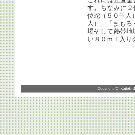
す。ちなみに２
位蛇（５０千人
人）。「まもる
場そして熱帯地
い８０ｍｌ入り
Copyright (C) Kaiteki S