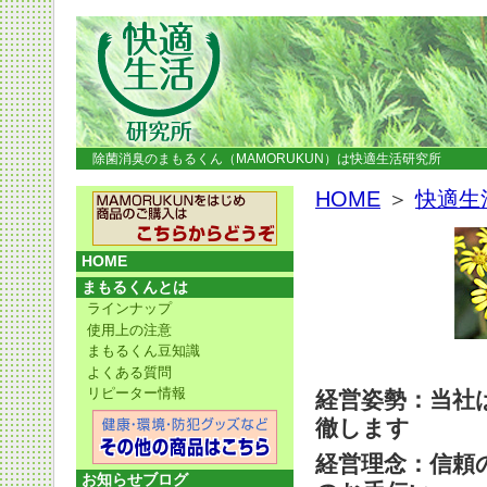
除菌消臭のまもるくん（MAMORUKUN）は快適生活研究所
HOME
＞
快適生
HOME
まもるくんとは
ラインナップ
使用上の注意
まもるくん豆知識
よくある質問
リピーター情報
経営姿勢：当社
徹します
経営理念：信頼
お知らせブログ