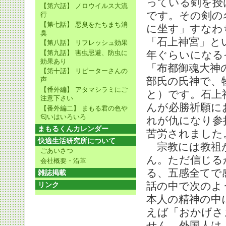
っている剣を授
【第六話】 ノロウイルス大流
です。その剣の
行
【第七話】 悪臭をたちまち消
に坐す」すなわ
臭
「石上神宮」と
【第八話】 リフレッシュ効果
【第九話】 害虫忌避、防虫に
年ぐらいになる
効果あり
「布都御魂大神
【第十話】 リピーターさんの
部氏の氏神で、
声
【番外編】 アタマシラミにご
と）です。石上
注意下さい
んが必勝祈願に
【番外編二】 まもる君の色や
匂いはいろいろ
れが仇になり参
まもるくんカレンダー
苦労されました
快適生活研究所について
宗教には教祖が
ごあいさつ
ん。ただ信じる
会社概要・沿革
る、五感全てで
雑誌掲載
話の中で次のよ
リンク
本人の精神の中
えば「おかげさ
せん。外国人は