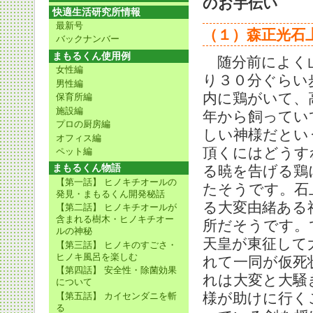
のお手伝い
快適生活研究所情報
最新号
（１）森正光石
バックナンバー
まもるくん使用例
随分前によく山
女性編
り３０分ぐらい
男性編
内に鶏がいて、
保育所編
施設編
年から飼ってい
プロの厨房編
しい神様だとい
オフィス編
頂くにはどうす
ペット編
まもるくん物語
る暁を告げる鶏
【第一話】 ヒノキチオールの
たそうです。石
発見・まもるくん開発秘話
る大変由緒ある
【第二話】 ヒノキチオールが
含まれる樹木・ヒノキチオー
所だそうです。
ルの神秘
天皇が東征して
【第三話】 ヒノキのすごさ・
ヒノキ風呂を楽しむ
れて一同が仮死
【第四話】 安全性・除菌効果
れは大変と大騒
について
様が助けに行く
【第五話】 カイセンダニを斬
る